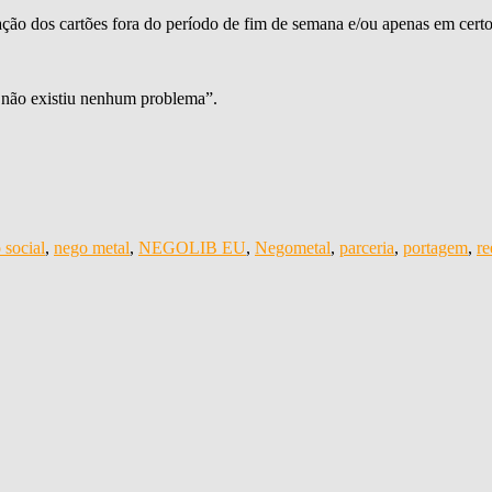
zação dos cartões fora do período de fim de semana e/ou apenas em cert
a não existiu nenhum problema”.
 social
,
nego metal
,
NEGOLIB EU
,
Negometal
,
parceria
,
portagem
,
re