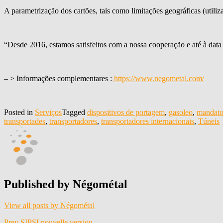
A parametrização dos cartões, tais como limitações geográficas (utili
“Desde 2016, estamos satisfeitos com a nossa cooperação e até à dat
– > Informações complementares :
https://www.negometal.com/
Posted in
Serviços
Tagged
dispositivos de portagem
,
gasoleo
,
mandato
transportades
,
transportadores
,
transportadores internacionais
,
Túneis
Published by
Négométal
View all posts by Négométal
Prev
SIPSI nouvelle version