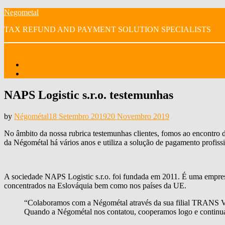
Skip
Negometal
to
TAX REFUND AND PAYMENT SOLUTION SPECIALISTS
content
Menu
Início
Os nossos vídeos
NAPS Logistic s.r.o. testemunhas
Posted
by
Négométal
18 Setembro 2019
20 Novembro 2019
on
No âmbito da nossa rubrica testemunhas clientes, fomos ao encontro d
da Négométal há vários anos e utiliza a solução de pagamento profis
A sociedade NAPS Logistic s.r.o. foi fundada em 2011. É uma empresa
concentrados na Eslováquia bem como nos países da UE.
“Colaboramos com a Négométal através da sua filial TRANS VA
Quando a Négométal nos contatou, cooperamos logo e continua