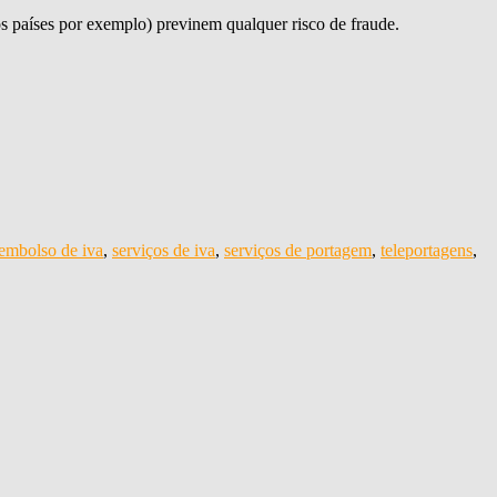
os países por exemplo) previnem qualquer risco de fraude.
embolso de iva
,
serviços de iva
,
serviços de portagem
,
teleportagens
,