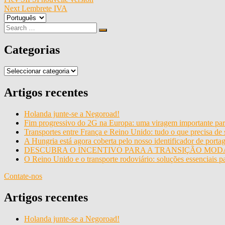
Navegação
Next
Lembrete IVA
de
Escolha
artigos
um
Search
Search
idioma
for:
Categorias
Categorias
Artigos recentes
Holanda junte-se a Negoroad!
Fim progressivo do 2G na Europa: uma viragem importante para
Transportes entre França e Reino Unido: tudo o que precisa de
A Hungria está agora coberta pelo nosso identificador de 
DESCUBRA O INCENTIVO PARA A TRANSIÇÃO MODA
O Reino Unido e o transporte rodoviário: soluções essenciais pa
Contate-nos
Artigos recentes
Holanda junte-se a Negoroad!