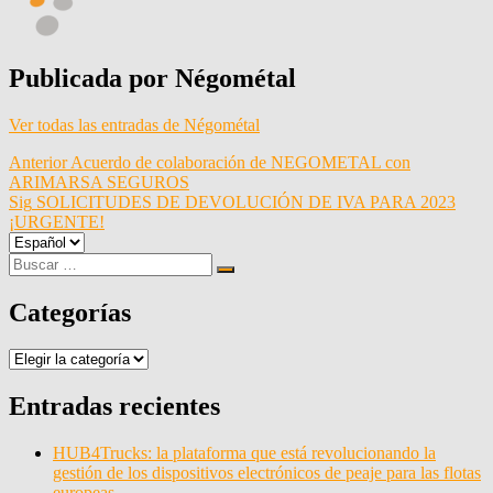
Publicada por
Négométal
Ver todas las entradas de Négométal
Navegación
Anterior
Acuerdo de colaboración de NEGOMETAL con
ARIMARSA SEGUROS
de
Sig
SOLICITUDES DE DEVOLUCIÓN DE IVA PARA 2023
entradas
¡URGENTE!
Elegir
un
Buscar:
Buscar
idioma
Categorías
Categorías
Entradas recientes
HUB4Trucks: la plataforma que está revolucionando la
gestión de los dispositivos electrónicos de peaje para las flotas
europeas