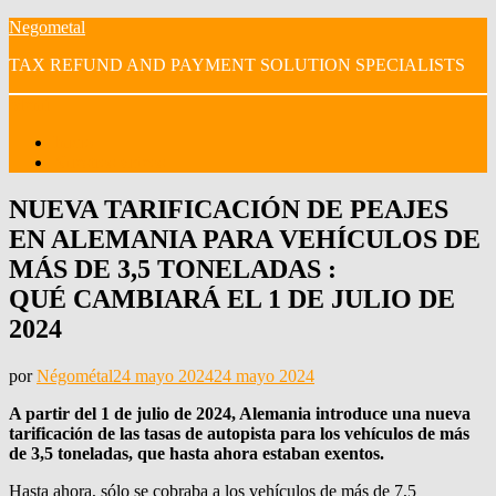
Saltar
Negometal
al
TAX REFUND AND PAYMENT SOLUTION SPECIALISTS
contenido
Menú
Inicio
Nuestros videos
NUEVA TARIFICACIÓN DE PEAJES
EN ALEMANIA PARA VEHÍCULOS DE
MÁS DE 3,5 TONELADAS :
QUÉ CAMBIARÁ EL 1 DE JULIO DE
2024
Publicada
por
Négométal
24 mayo 2024
24 mayo 2024
el
A partir del 1 de julio de 2024, Alemania introduce una nueva
tarificación de las tasas de autopista para los vehículos de más
de 3,5 toneladas, que hasta ahora estaban exentos.
Hasta ahora, sólo se cobraba a los vehículos de más de 7,5