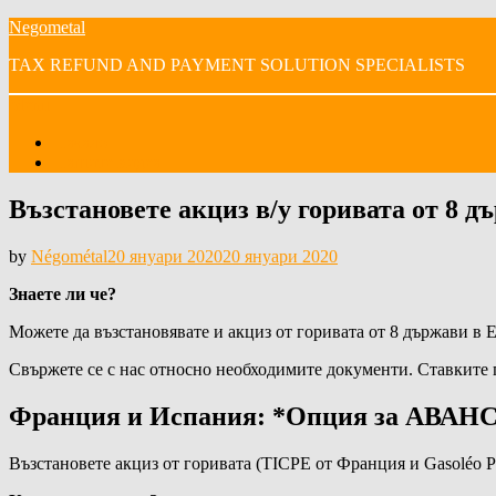
Skip
Negometal
to
TAX REFUND AND PAYMENT SOLUTION SPECIALISTS
content
Menu
Начало
Нашите видеа
Възстановете акциз в/у горивата от 8 
Posted
by
Négométal
20 януари 2020
20 януари 2020
on
Знаете ли че?
Можете да възстановявате и акциз от горивата от 8 държави в 
Свържете се с нас относно необходимите документи. Ставките 
Франция и Испания: *
Опция за АВАНСО
Възстановете акциз от горивата (TICPE от Франция и Gasoléo Pr