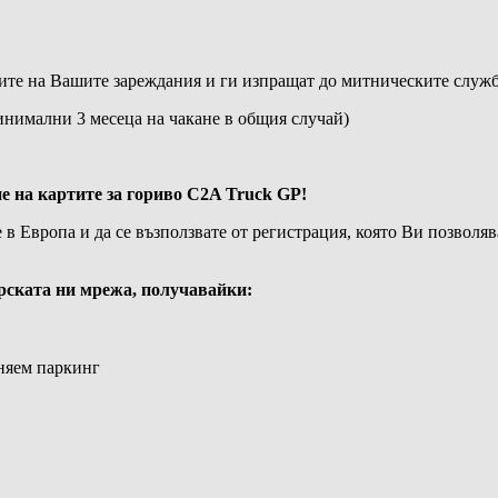
лите на Вашите зареждания и ги изпращат до митническите служ
минимални 3 месеца на чакане в общия случай)
е на картите за гориво C2A Truck GP!
в Европа и да се възползвате от регистрация, която Ви позволя
орската ни мрежа, получавайки:
няем паркинг