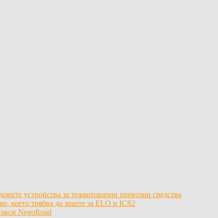
довите устройства за тежкотоварни превозни средства
, което трябва да знаете за ELO и ICS2
 такси NegoRoad