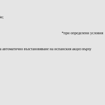
би;
*при определени условия
ва автоматично възстановяване на испанския акциз върху