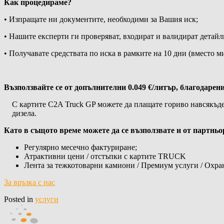
Как процедираме?
• Изпращате ни документите, необходими за Вашия иск;
• Нашите експерти ги проверяват, входират и валидират детай
• Получавате средствата по иска в рамките на 10 дни (вместо 
Възползвайте се от допълнителни 0.049
€/
литър, благодарени
С картите C2A Truck GP можете да плащате гориво навсякъде 
дизела.
Като в същото време можете да се възползвате и от партнь
Регулярно месечно фактуриране;
Атрактивни цени / отстъпки с картите TRUCK
Лента за тежкотоварни камиони / Премиум услуги / Охра
За връзка с нас
Posted in
услуги