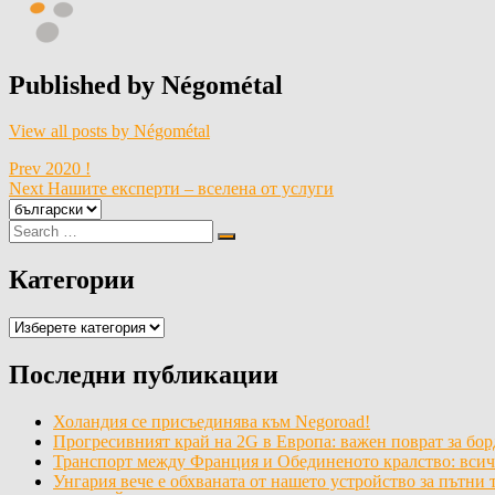
Published by
Négométal
View all posts by Négométal
Навигация
Prev
2020 !
Next
Нашите експерти – вселена от услуги
Изберете
език
Search
Search
for:
Категории
Категории
Последни публикации
Холандия се присъединява към Negoroad!
Прогресивният край на 2G в Европа: важен поврат за бор
Транспорт между Франция и Обединеното кралство: всичко
Унгария вече е обхваната от нашето устройство за пътни