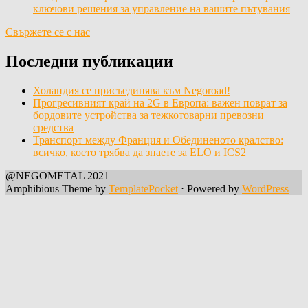
ключови решения за управление на вашите пътувания
Свържете се с нас
Последни публикации
Холандия се присъединява към Negoroad!
Прогресивният край на 2G в Европа: важен поврат за
бордовите устройства за тежкотоварни превозни
средства
Транспорт между Франция и Обединеното кралство:
всичко, което трябва да знаете за ELO и ICS2
@NEGOMETAL 2021
Amphibious Theme by
TemplatePocket
⋅
Powered by
WordPress