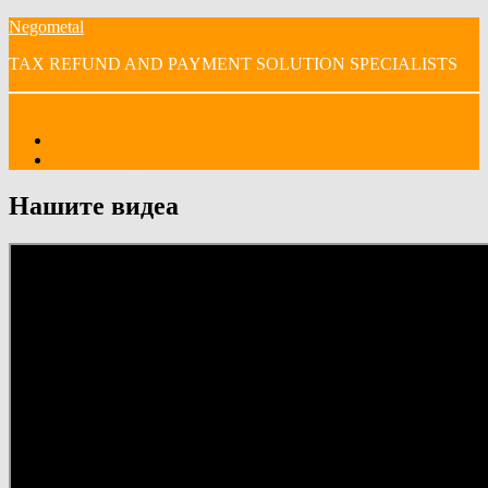
Skip
Negometal
to
TAX REFUND AND PAYMENT SOLUTION SPECIALISTS
content
Menu
Начало
Нашите видеа
Нашите видеа