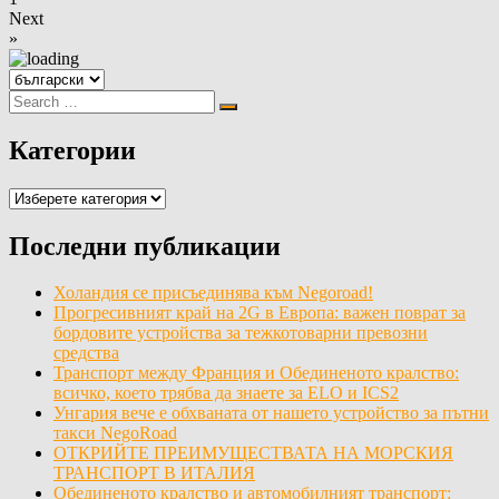
Next
»
Изберете
език
Search
Search
for:
Категории
Категории
Последни публикации
Холандия се присъединява към Negoroad!
Прогресивният край на 2G в Европа: важен поврат за
бордовите устройства за тежкотоварни превозни
средства
Транспорт между Франция и Обединеното кралство:
всичко, което трябва да знаете за ELO и ICS2
Унгария вече е обхваната от нашето устройство за пътни
такси NegoRoad
ОТКРИЙТЕ ПРЕИМУЩЕСТВАТА НА МОРСКИЯ
ТРАНСПОРТ В ИТАЛИЯ
Обединеното кралство и автомобилният транспорт: