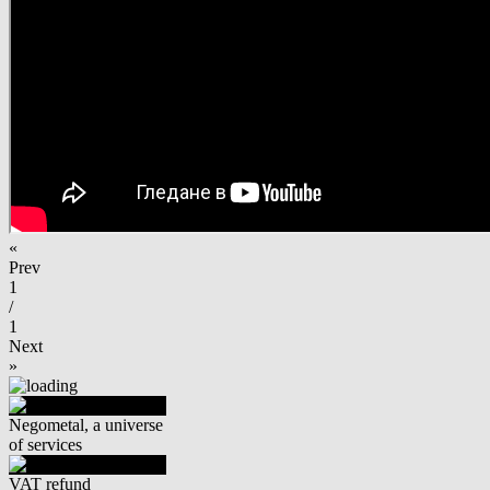
«
Prev
1
/
1
Next
»
Negometal, a universe
of services
VAT refund