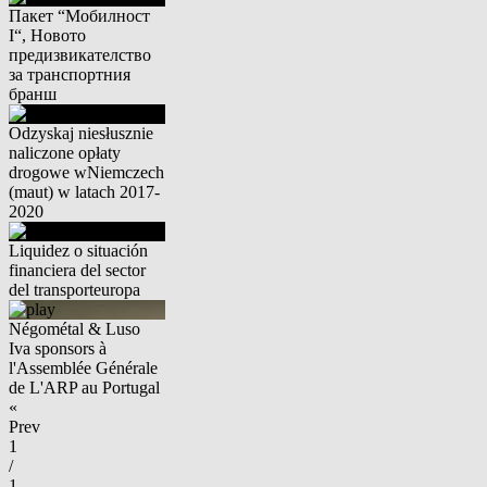
Пакет “Мобилност
I“, Новото
предизвикателство
за транспортния
бранш
Odzyskaj niesłusznie
naliczone opłaty
drogowe wNiemczech
(maut) w latach 2017-
2020
Liquidez o situación
financiera del sector
del transporteuropa
Négométal & Luso
Iva sponsors à
l'Assemblée Générale
de L'ARP au Portugal
«
Prev
1
/
1