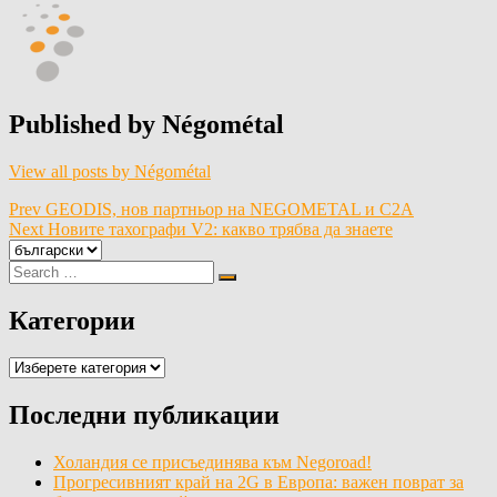
Published by
Négométal
View all posts by Négométal
Навигация
Prev
GEODIS, нов партньор на NEGOMETAL и C2A
Next
Новите тахографи V2: какво трябва да знаете
Изберете
език
Search
Search
for:
Категории
Категории
Последни публикации
Холандия се присъединява към Negoroad!
Прогресивният край на 2G в Европа: важен поврат за