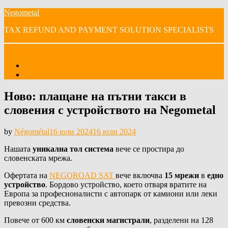
Skip
Negometal
to
TAX REFUND AND PAYMENT SOLUTION SPECIALISTS
content
Menu
Начало
Нашите видеа
Ново: плащане на пътни такси в
словения с устройството на Negometal
Posted
by
Négométal
16 юли 2024
16 юли 2024
on
Нашата
уникална тол система
вече се простира до
словенската мрежа.
Офертата на
NEGOROAD SAT
вече включва
15 мрежи
в
едно
устройство
. Бордово устройство, което отваря вратите на
Европа за професионалисти с автопарк от камиони или леки
превозни средства.
Повече от 600 км
словенски магистрали
, разделени на 128