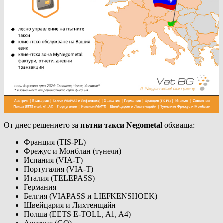
От днес решението за
пътни такси Negometal
обхваща:
Франция (TIS-PL)
Фрежус и Монблан (тунели)
Испания (VIA-T)
Португалия (VIA-T)
Италия (TELEPASS)
Германия
Белгия (VIAPASS и LIEFKENSHOEK)
Швейцария и Лихтенщайн
Полша (EETS E-TOLL, A1, A4)
Австрия (GO)