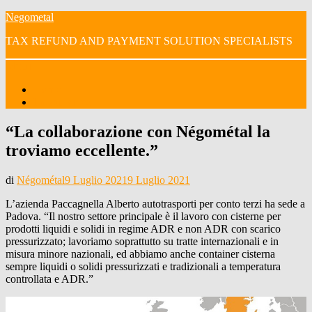
Vai
Negometal
al
TAX REFUND AND PAYMENT SOLUTION SPECIALISTS
contenuto
Menu
Home
I nostri video
“La collaborazione con Négométal la
troviamo eccellente.”
Pubblicato
di
Négométal
9 Luglio 2021
9 Luglio 2021
il
L’azienda Paccagnella Alberto autotrasporti per conto terzi ha sede a
Padova. “Il nostro settore principale è il lavoro con cisterne per
prodotti liquidi e solidi in regime ADR e non ADR con scarico
pressurizzato; lavoriamo soprattutto su tratte internazionali e in
misura minore nazionali, ed abbiamo anche container cisterna
sempre liquidi o solidi pressurizzati e tradizionali a temperatura
controllata e ADR.”