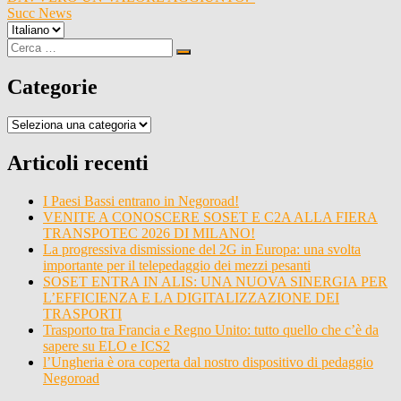
articoli
Succ
News
Scegli
una
Cerca
Cerca
lingua
per:
Categorie
Categorie
Articoli recenti
I Paesi Bassi entrano in Negoroad!
VENITE A CONOSCERE SOSET E C2A ALLA FIERA
TRANSPOTEC 2026 DI MILANO!
La progressiva dismissione del 2G in Europa: una svolta
importante per il telepedaggio dei mezzi pesanti
SOSET ENTRA IN ALIS: UNA NUOVA SINERGIA PER
L’EFFICIENZA E LA DIGITALIZZAZIONE DEI
TRASPORTI
Trasporto tra Francia e Regno Unito: tutto quello che c’è da
sapere su ELO e ICS2
l’Ungheria è ora coperta dal nostro dispositivo di pedaggio
Negoroad