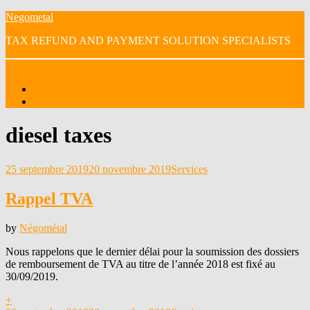
Skip
Negometal
to
TAX REFUND AND PAYMENT SOLUTION SPECIALISTS
content
Menu
Accueil
NOS VIDEOS
Étiquette
:
diesel taxes
Posted
25 septembre 2019
20 novembre 2019
Services
on
Rappel TVA
by
Négométal
Nous rappelons que le dernier délai pour la soumission des dossiers
de remboursement de TVA au titre de l’année 2018 est fixé au
30/09/2019.
+