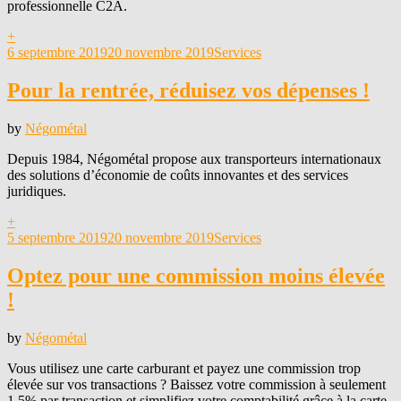
professionnelle C2A.
+
Posted
6 septembre 2019
20 novembre 2019
Services
on
Pour la rentrée, réduisez vos dépenses !
by
Négométal
Depuis 1984, Négométal propose aux transporteurs internationaux
des solutions d’économie de coûts innovantes et des services
juridiques.
+
Posted
5 septembre 2019
20 novembre 2019
Services
on
Optez pour une commission moins élevée
!
by
Négométal
Vous utilisez une carte carburant et payez une commission trop
élevée sur vos transactions ? Baissez votre commission à seulement
1.5% par transaction et simplifiez votre comptabilité grâce à la carte