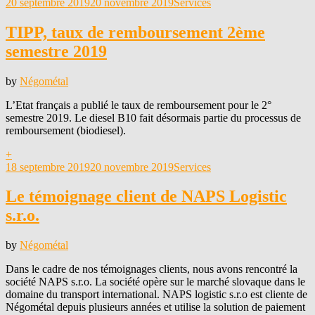
Posted
20 septembre 2019
20 novembre 2019
Services
on
TIPP, taux de remboursement 2ème
semestre 2019
by
Négométal
L’Etat français a publié le taux de remboursement pour le 2°
semestre 2019. Le diesel B10 fait désormais partie du processus de
remboursement (biodiesel).
+
Posted
18 septembre 2019
20 novembre 2019
Services
on
Le témoignage client de NAPS Logistic
s.r.o.
by
Négométal
Dans le cadre de nos témoignages clients, nous avons rencontré la
société NAPS s.r.o. La société opère sur le marché slovaque dans le
domaine du transport international. NAPS logistic s.r.o est cliente de
Négométal depuis plusieurs années et utilise la solution de paiement