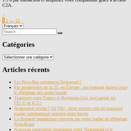
C2A.
+
Pagination
Page
Page
Page
Next
1
2
…
11
Choisir
Page
des
une
Search
Search
publications
langue
for:
Catégories
Catégories
Articles récents
Les Pays-Bas rejoignent Negoroad !
Fin progressive de la 2G en Europe : un tournant majeur pour
le télépéage des poids lourds
Transport entre France et Royaume-Uni, tout savoir sur
l’ELO & ICS2
Negometal rejoint l’AFTRI : deux acteurs clés du transport
routier international unissent leurs forces
La Hongrie maintenant couverte par notre badge de télépéage
NegoRoad
Nouveau partenariat stratégique entre Negometal et le